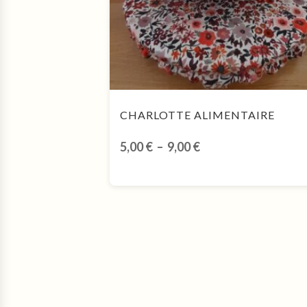
CHARLOTTE ALIMENTAIRE
Plage
5,00
€
–
9,00
€
de
prix :
5,00 €
à
9,00 €