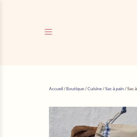
Accueil
/
Boutique
/
Cuisine
/
Sac à pain
/ Sac à