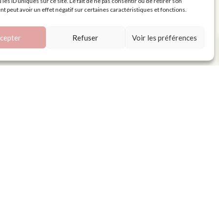
 les ID uniques sur ce site. Le fait de ne pas consentir ou de retirer son
 peut avoir un effet négatif sur certaines caractéristiques et fonctions.
cepter
Refuser
Voir les préférences