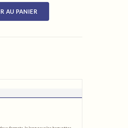
R AU PANIER
en deux formats, le long pour les baguettes,