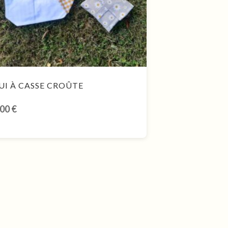
UI À CASSE CROÛTE
,00
€