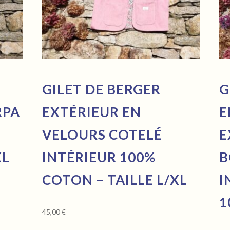
GILET DE BERGER
G
RPA
EXTÉRIEUR EN
E
VELOURS COTELÉ
E
XL
INTÉRIEUR 100%
B
COTON – TAILLE L/XL
I
1
45,00
€