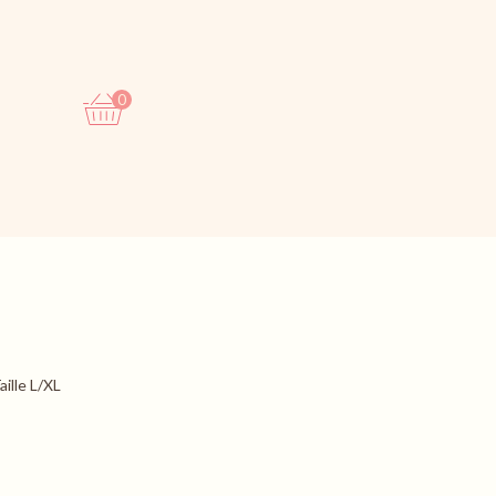
0
0,00
€
ille L/XL