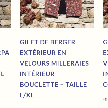
GILET DE BERGER
G
RPA
EXTÉRIEUR EN
E
VELOURS MILLERAIES
V
XL
INTÉRIEUR
I
BOUCLETTE – TAILLE
C
L/XL
45