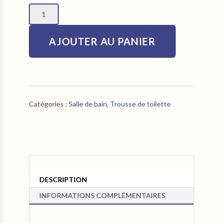
quantité
de
Trousse
AJOUTER AU PANIER
de
toilette
-
Taille
S
-
Catégories :
Salle de bain
,
Trousse de toilette
15cm
x
10cm
x
7cm
DESCRIPTION
INFORMATIONS COMPLÉMENTAIRES