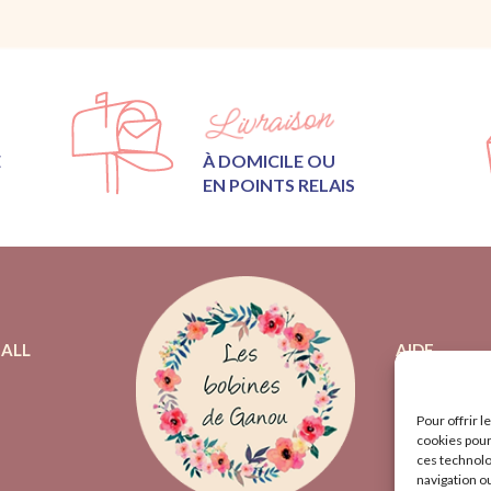
Livraison
E
À DOMICILE OU
EN POINTS RELAIS
ALL
AIDE
PLAN DU SI
CONTACTEZ
Pour offrir 
cookies pour
CGV
ces technolo
MENTIONS 
navigation ou