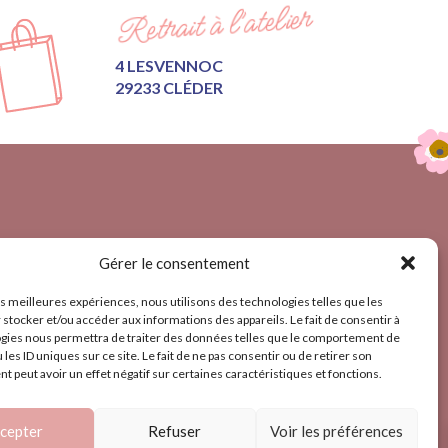
Retrait à l’atelier
4 LESVENNOC
29233 CLÉDER
Gérer le consentement
TE
 MOI
les meilleures expériences, nous utilisons des technologies telles que les
 stocker et/ou accéder aux informations des appareils. Le fait de consentir à
gies nous permettra de traiter des données telles que le comportement de
 les ID uniques sur ce site. Le fait de ne pas consentir ou de retirer son
LÉGALES
 peut avoir un effet négatif sur certaines caractéristiques et fonctions.
cepter
Refuser
Voir les préférences