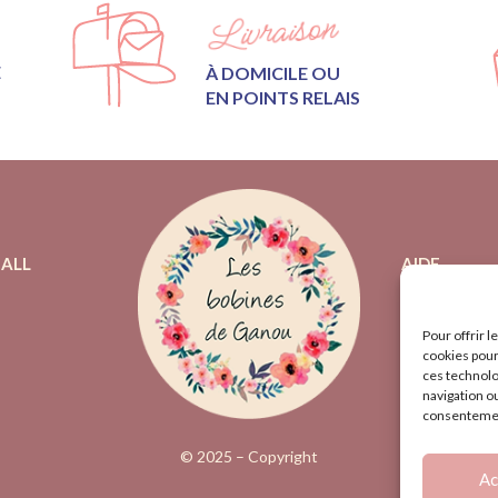
Livraison
E
À DOMICILE OU
EN POINTS RELAIS
ALL
AIDE
PLAN DU SI
CONTACTEZ
Pour offrir 
cookies pour
CGV
ces technolo
navigation ou
MENTIONS 
consentement
© 2025 – Copyright
Ac