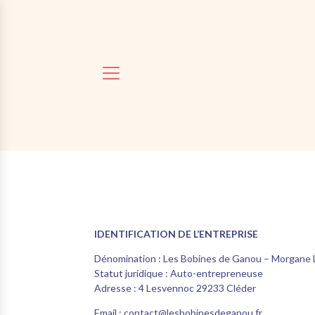
IDENTIFICATION DE L’ENTREPRISE
Dénomination :
Les Bobines de Ganou – Morgane L
Statut juridique :
Auto-entrepreneuse
Adresse :
4 Lesvennoc 29233 Cléder
Email :
contact@lesbobinesdeganou.fr